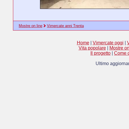
Mostre on line
Vimercate anni Trenta
Home
|
Vimercate oggi
|
V
Vita popolare
|
Mostre on
Il progetto
|
Come c
Ultimo aggiorna